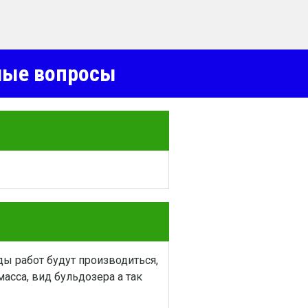
емые вопросы
ы работ будут производиться,
асса, вид бульдозера а так