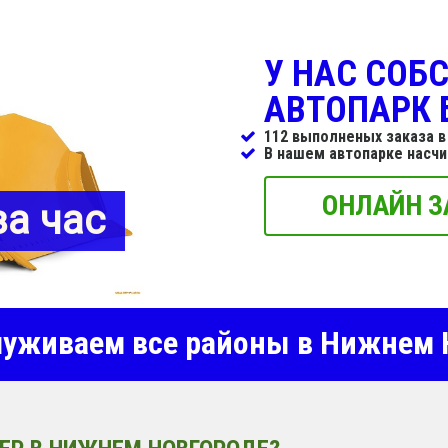
У НАС СОБ
АВТОПАРК 
112 выполненых заказа в
В нашем автопарке насч
ОНЛАЙН З
за час
уживаем все районы в Нижнем 